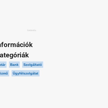
nformációk
ategóriák
utár
Bank
Szolgáltató
özmű
Ügyfélszolgálat