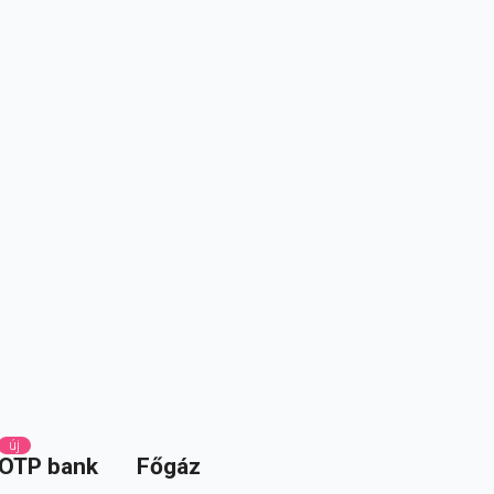
új
OTP bank
Főgáz