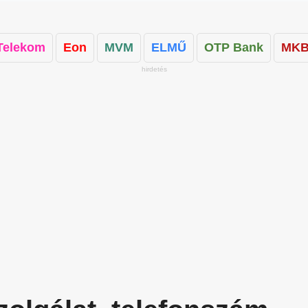
Telekom
Eon
MVM
ELMŰ
OTP Bank
MKB