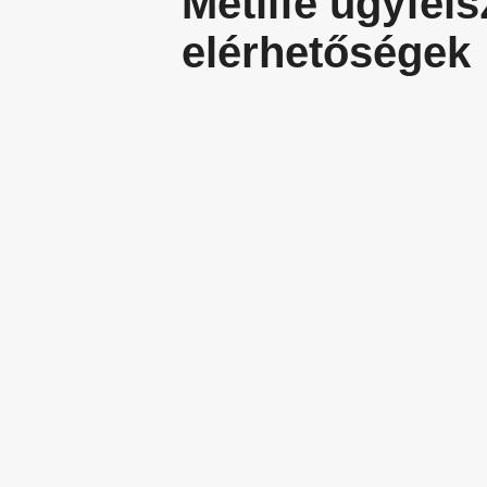
Metlife ügyféls
elérhetőségek