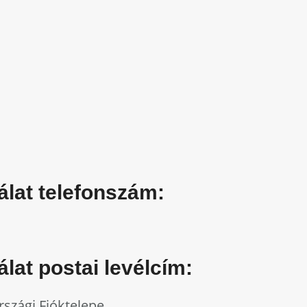
álat telefonszám:
lat postai levélcím:
rszági Fióktelepe