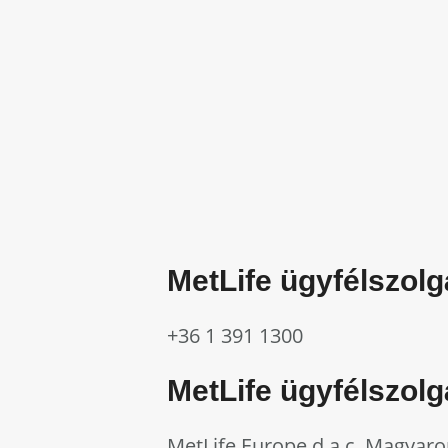
MetLife ügyfélszolg
+36 1 391 1300
MetLife ügyfélszolgá
MetLife Europe d.a.c. Magyaro