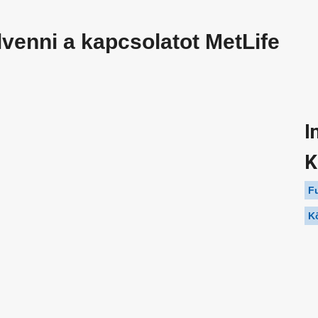
venni a kapcsolatot MetLife
I
K
F
K