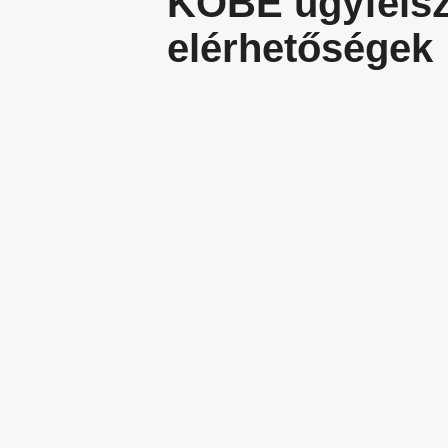
KÖBE ügyfélszo
elérhetőségek