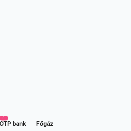
új
OTP bank
Főgáz