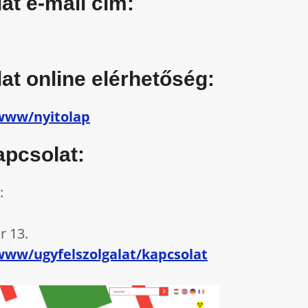
at e-mail cím:
at online elérhetőség:
www/nyitolap
pcsolat:
:
.
r 13.
ww/ugyfelszolgalat/kapcsolat