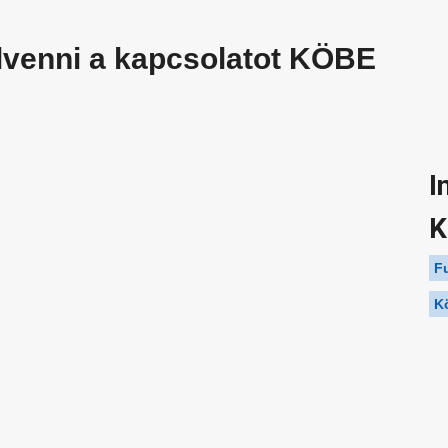
lvenni a kapcsolatot KÖBE
I
K
F
K