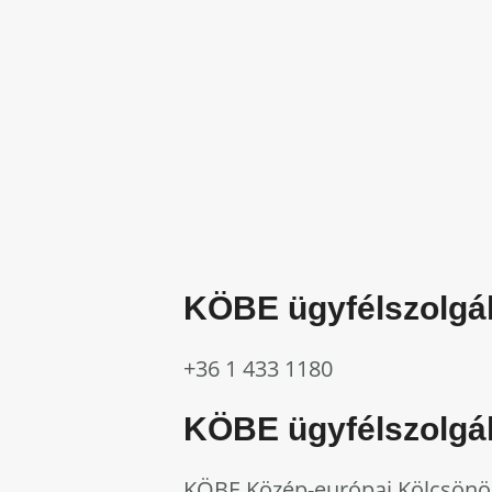
KÖBE ügyfélszolgál
+36 1 433 1180
KÖBE ügyfélszolgála
KÖBE Közép-európai Kölcsönös