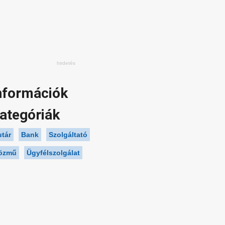
nformációk
ategóriák
utár
Bank
Szolgáltató
özmű
Ügyfélszolgálat