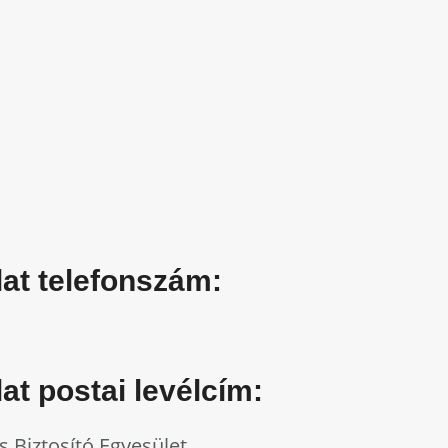
at telefonszám:
t postai levélcím:
 Biztosító Egyesület