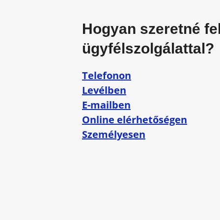
Hogyan szeretné fe
ügyfélszolgálattal?
Telefonon
Levélben
E-mailben
Online elérhetőségen
Személyesen