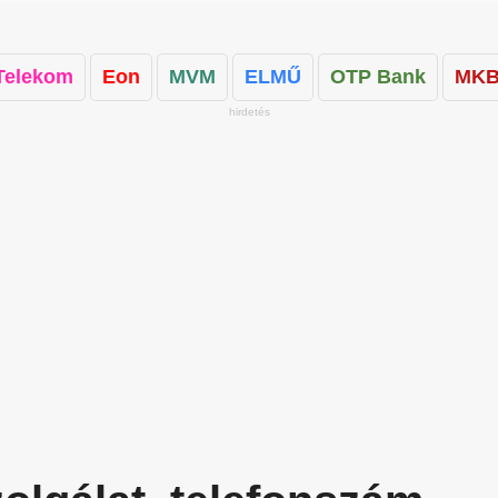
Telekom
Eon
MVM
ELMŰ
OTP Bank
MKB