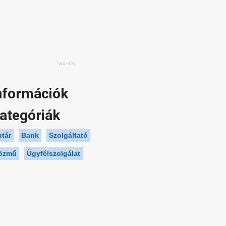
nformációk
ategóriák
utár
Bank
Szolgáltató
özmű
Ügyfélszolgálat