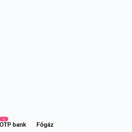
új
OTP bank
Főgáz