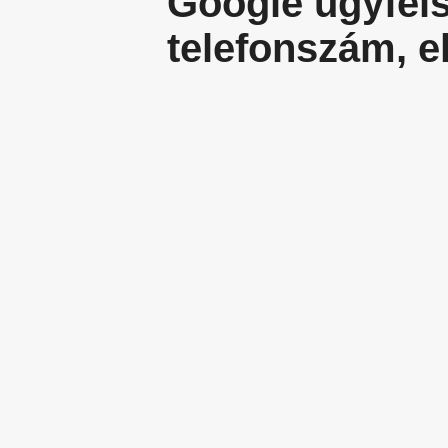
Google ügyféls
telefonszám, e