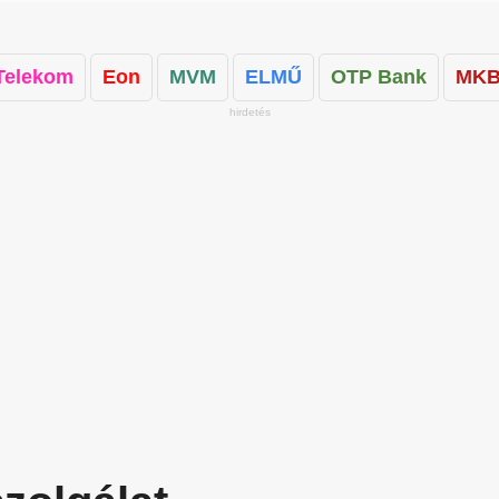
Telekom
Eon
MVM
ELMŰ
OTP Bank
MKB