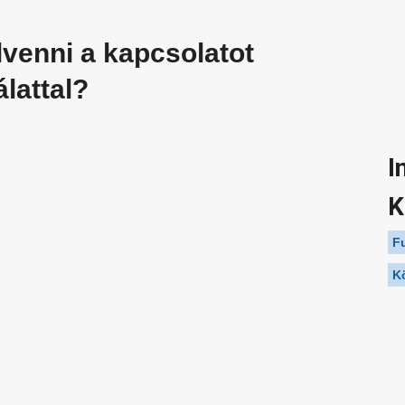
venni a kapcsolatot
lattal?
I
K
F
K