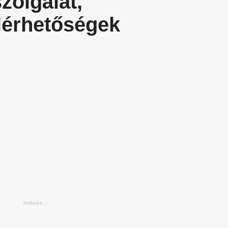
zolgálat,
lérhetőségek