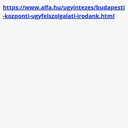
https://www.alfa.hu/ugyintezes/budapesti
-kozponti-ugyfelszolgalati-irodank.html